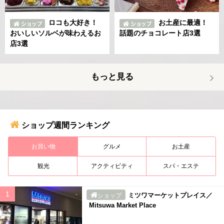
ロコも大好き！
お土産に最適！
おいしいソルベが味わえるお
話題のチョコレート店3選
店3選
もっと見る
ショップ週間ランキング
お買い物
グルメ
お土産
観光
アクティビティ
スパ・エステ
ミツワマーケットプレイス／
ショップ
Mitsuwa Market Place