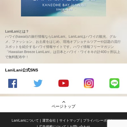
LaniLaniとは？
ハワイ(hawaii)の旅行情報ならLaniLani。LaniLaniはハワイの観光、グル
メ、ファッション、お土産をはじめ、現地オプショナルツアーや話題の流行
スポットを紹介するハワイ情報サイトです。ハワイ情報フリーマガジン
「Hawaiian Breeze LaniLani」は日本とハワイ・ワイキキの計400ヶ所以上
で無料配布中！
LaniLani公式SNS
LaniLani
LaniLani
LaniLani
LaniLani
LaniLani
の
のtwitter
の
の
のLINEを
Facebook
を見る
Youtube
Instagram
見る
ページトップ
を見る
チャンネ
を見る
ルを見る
LaniLaniについて
運営会社
サイトマップ
プライバシーポリシー
広告掲載について
お問い合わせ